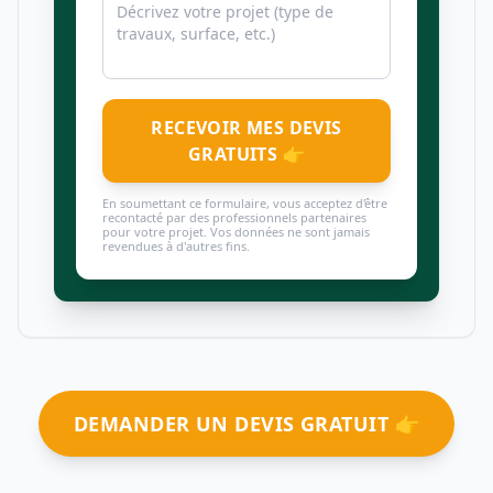
RECEVOIR MES DEVIS
GRATUITS 👉
En soumettant ce formulaire, vous acceptez d'être
recontacté par des professionnels partenaires
pour votre projet. Vos données ne sont jamais
revendues à d'autres fins.
DEMANDER UN DEVIS GRATUIT 👉