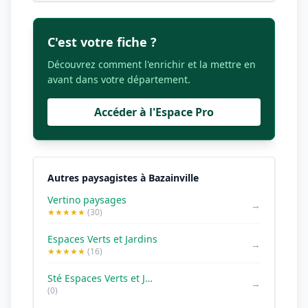
C'est votre fiche ?
Découvrez comment l'enrichir et la mettre en
avant dans votre département.
Accéder à l'Espace Pro
Autres paysagistes à Bazainville
Vertino paysages
→
★★★★★
(30)
Espaces Verts et Jardins
→
★★★★★
(16)
Sté Espaces Verts et Jardins
→
(0)