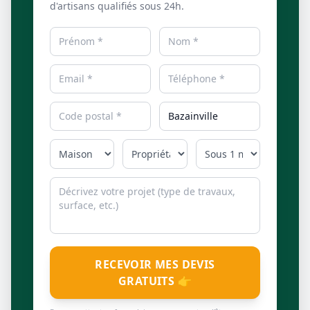
d'artisans qualifiés sous 24h.
RECEVOIR MES DEVIS
GRATUITS 👉