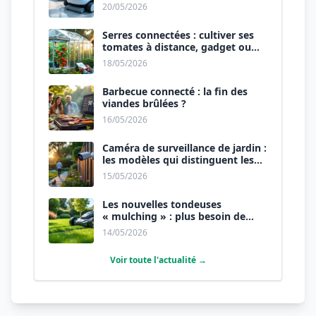
de 2026.
20/05/2026
Serres connectées : cultiver ses
tomates à distance, gadget ou
révolution ?
18/05/2026
Barbecue connecté : la fin des
viandes brûlées ?
16/05/2026
Caméra de surveillance de jardin :
les modèles qui distinguent les
humains des animaux.
15/05/2026
Les nouvelles tondeuses
« mulching » : plus besoin de
ramasser l’herbe.
14/05/2026
Voir toute l'actualité →