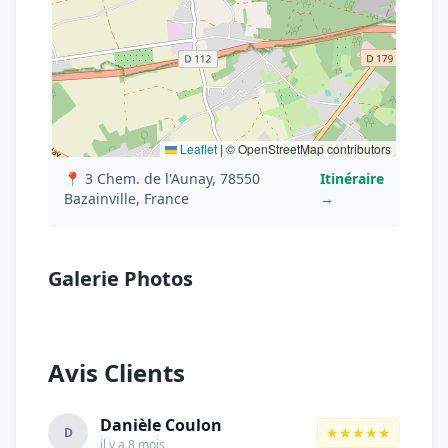
Leaflet
|
© OpenStreetMap contributors
📍 3 Chem. de l'Aunay, 78550
Itinéraire
Bazainville, France
→
Galerie Photos
Avis Clients
Danièle Coulon
★★★★★
D
il y a 8 mois