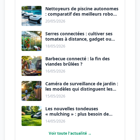
Nettoyeurs de piscine autonomes
: comparatif des meilleurs robots
de 2026.
20/05/2026
Serres connectées : cultiver ses
tomates à distance, gadget ou
révolution ?
18/05/2026
Barbecue connecté : la fin des
viandes brûlées ?
16/05/2026
Caméra de surveillance de jardin :
les modèles qui distinguent les
humains des animaux.
15/05/2026
Les nouvelles tondeuses
« mulching » : plus besoin de
ramasser l’herbe.
14/05/2026
Voir toute l'actualité →