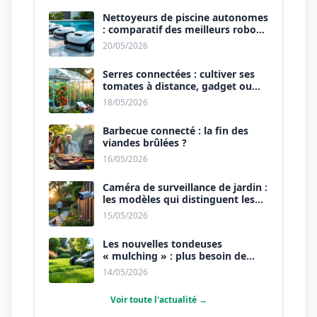
Nettoyeurs de piscine autonomes
: comparatif des meilleurs robots
de 2026.
20/05/2026
Serres connectées : cultiver ses
tomates à distance, gadget ou
révolution ?
18/05/2026
Barbecue connecté : la fin des
viandes brûlées ?
16/05/2026
Caméra de surveillance de jardin :
les modèles qui distinguent les
humains des animaux.
15/05/2026
Les nouvelles tondeuses
« mulching » : plus besoin de
ramasser l’herbe.
14/05/2026
Voir toute l'actualité →