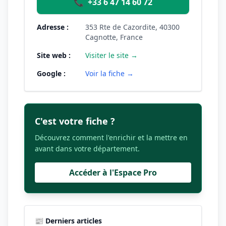
📞
+33 6 47 14 60 72
Adresse :
353 Rte de Cazordite, 40300
Cagnotte, France
Site web :
Visiter le site →
Google :
Voir la fiche →
C'est votre fiche ?
Découvrez comment l'enrichir et la mettre en
avant dans votre département.
Accéder à l'Espace Pro
📰 Derniers articles