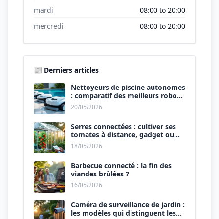
mardi
08:00 to 20:00
mercredi
08:00 to 20:00
📰 Derniers articles
Nettoyeurs de piscine autonomes
: comparatif des meilleurs robots
de 2026.
20/05/2026
Serres connectées : cultiver ses
tomates à distance, gadget ou
révolution ?
18/05/2026
Barbecue connecté : la fin des
viandes brûlées ?
16/05/2026
Caméra de surveillance de jardin :
les modèles qui distinguent les