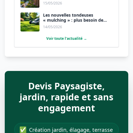
humains des animaux.
15/05/2026
Les nouvelles tondeuses
« mulching » : plus besoin de
ramasser l’herbe.
14/05/2026
Voir toute l'actualité →
Devis Paysagiste,
jardin, rapide et sans
engagement
✅
Création jardin, élagage, terrasse