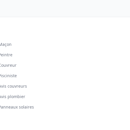
Maçon
Peintre
Couvreur
Pisciniste
Avis couvreurs
Avis plombier
Panneaux solaires