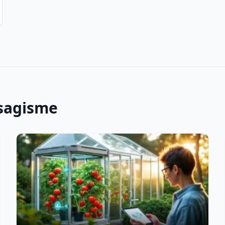
ysagisme