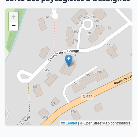
+
−
Leaflet
|
© OpenStreetMap contributors