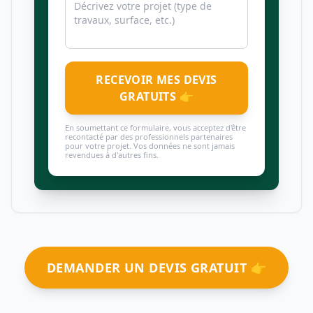
RECEVOIR MES DEVIS
GRATUITS 👉
En soumettant ce formulaire, vous acceptez d'être
recontacté par des professionnels partenaires
pour votre projet. Vos données ne sont jamais
revendues à d'autres fins.
DEMANDER UN DEVIS GRATUIT 👉