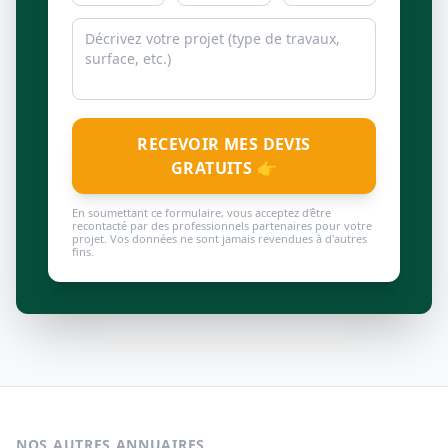
RECEVOIR MES DEVIS
GRATUITS 👉
En soumettant ce formulaire, vous acceptez d'être
recontacté par des professionnels partenaires pour votre
projet. Vos données ne sont jamais revendues à d'autres
fins.
NOS AUTRES ANNUAIRES