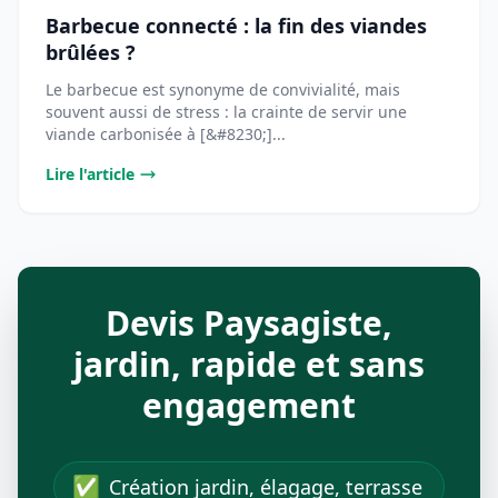
Barbecue connecté : la fin des viandes
brûlées ?
Le barbecue est synonyme de convivialité, mais
souvent aussi de stress : la crainte de servir une
viande carbonisée à [&#8230;]...
Lire l'article
Devis Paysagiste,
jardin, rapide et sans
engagement
✅
Création jardin, élagage, terrasse