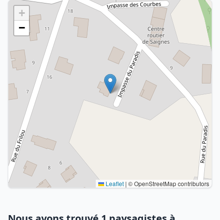
+
−
Leaflet
|
© OpenStreetMap contributors
Nous avons trouvé 1 paysagistes à