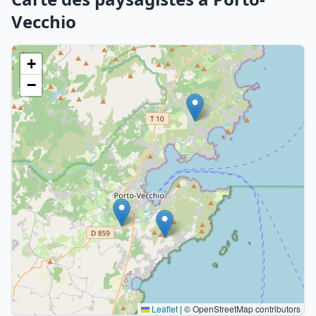
Vecchio
+
−
Leaflet
|
© OpenStreetMap contributors