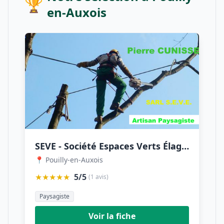
🏆
en-Auxois
SEVE - Société Espaces Verts Élagage - Pierre CUNISSET
📍 Pouilly-en-Auxois
★★★★★
5/5
(1 avis)
Paysagiste
Voir la fiche