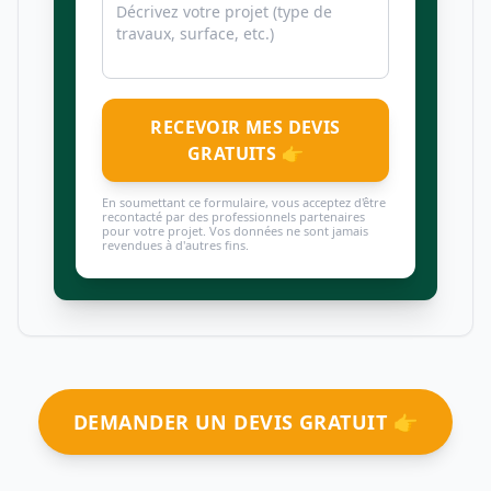
RECEVOIR MES DEVIS
GRATUITS 👉
En soumettant ce formulaire, vous acceptez d'être
recontacté par des professionnels partenaires
pour votre projet. Vos données ne sont jamais
revendues à d'autres fins.
DEMANDER UN DEVIS GRATUIT 👉