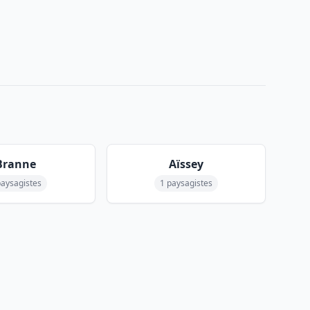
Branne
Aïssey
paysagistes
1 paysagistes