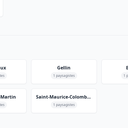
aux
Gellin
tes
1 paysagistes
1 
t-Martin
Saint-Maurice-Colombier
tes
1 paysagistes