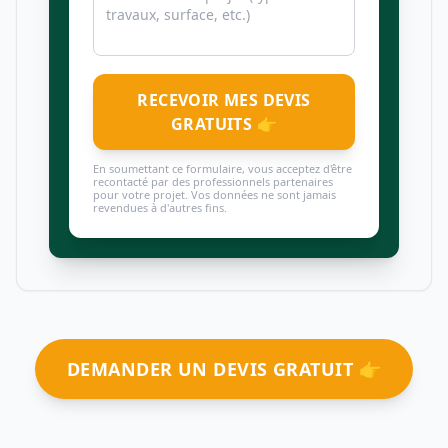
RECEVOIR MES DEVIS
GRATUITS 👉
En soumettant ce formulaire, vous acceptez d'être
recontacté par des professionnels partenaires
pour votre projet. Vos données ne sont jamais
revendues à d'autres fins.
DEMANDER UN DEVIS GRATUIT 👉