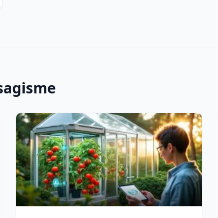
ysagisme