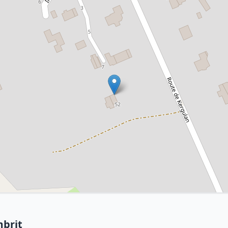
mbrit