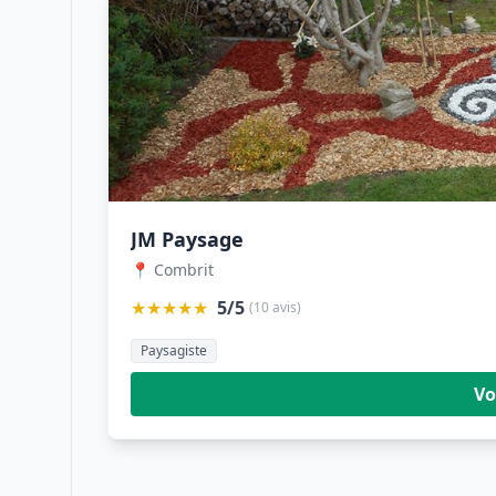
JM Paysage
📍 Combrit
★★★★★
5/5
(10 avis)
Paysagiste
Vo