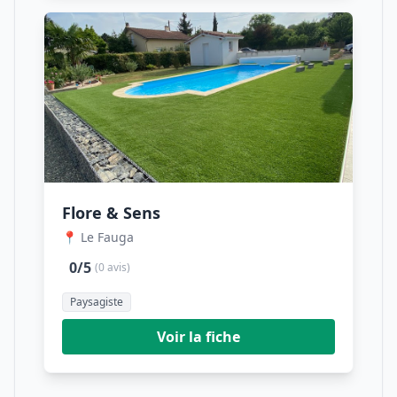
Flore & Sens
📍 Le Fauga
0/5
(0 avis)
Paysagiste
Voir la fiche