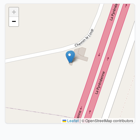
+
−
Leaflet
|
© OpenStreetMap contributors