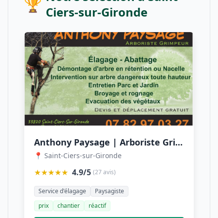
🏆
Ciers-sur-Gironde
Anthony Paysage | Arboriste Grimpeur Elagueur Paysagiste Jardinier Espaces Verts
📍 Saint-Ciers-sur-Gironde
★★★★★
4.9/5
(27 avis)
Service d'élagage
Paysagiste
prix
chantier
réactif