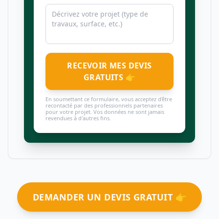
RECEVOIR MES DEVIS
GRATUITS 👉
En soumettant ce formulaire, vous acceptez d'être
recontacté par des professionnels partenaires
pour votre projet. Vos données ne sont jamais
revendues à d'autres fins.
DEMANDER UN DEVIS GRATUIT 👉