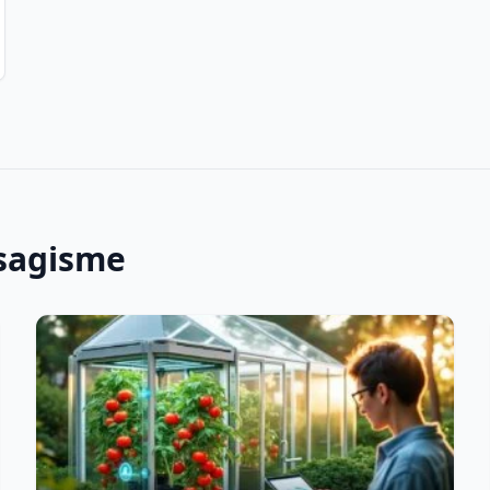
ysagisme