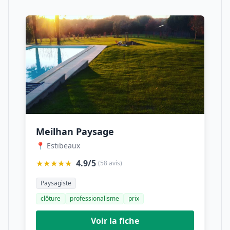
Meilhan Paysage
📍 Estibeaux
★★★★★
4.9/5
(58 avis)
Paysagiste
clôture
professionalisme
prix
Voir la fiche