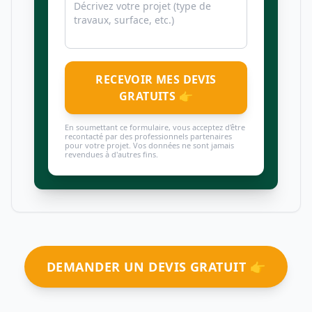
RECEVOIR MES DEVIS
GRATUITS 👉
En soumettant ce formulaire, vous acceptez d'être
recontacté par des professionnels partenaires
pour votre projet. Vos données ne sont jamais
revendues à d'autres fins.
DEMANDER UN DEVIS GRATUIT 👉