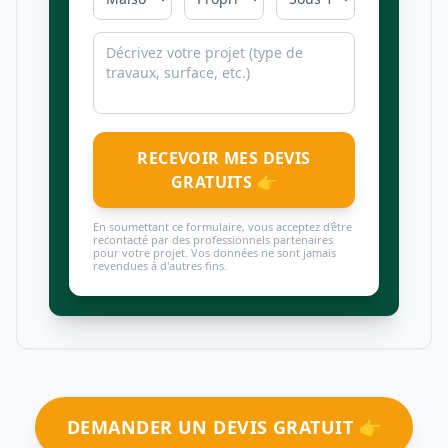
RECEVOIR MES DEVIS
GRATUITS 👉
En soumettant ce formulaire, vous acceptez d'être
recontacté par des professionnels partenaires
pour votre projet. Vos données ne sont jamais
revendues à d'autres fins.
DEMANDER UN DEVIS GRATUIT 👉