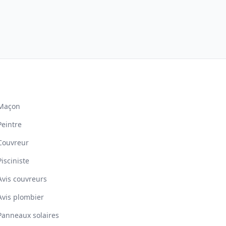
Maçon
Peintre
Couvreur
Pisciniste
Avis couvreurs
Avis plombier
Panneaux solaires