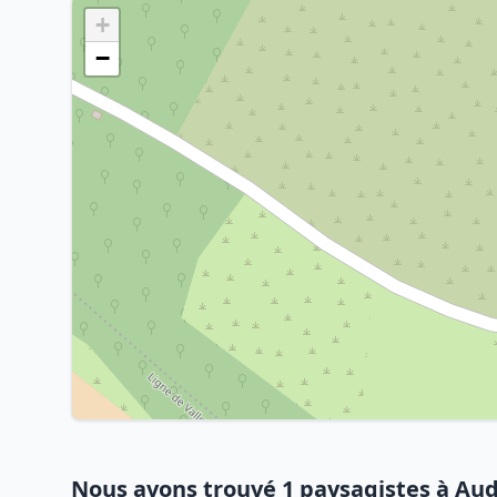
+
−
Nous avons trouvé 1 paysagistes à Au