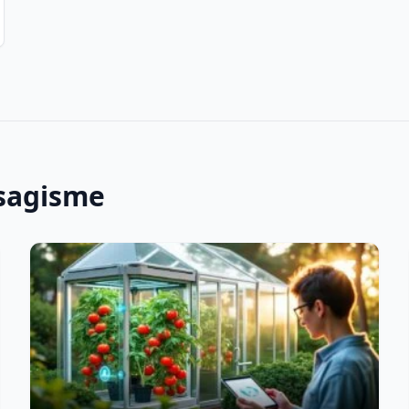
ysagisme