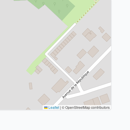
Leaflet
|
© OpenStreetMap contributors