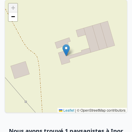
+
−
Leaflet
|
© OpenStreetMap contributors
Nous avons trouvé 1 paysagistes à Inor