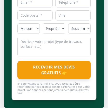
RECEVOIR MES DEVIS
GRATUITS 👉
En soumettant ce formulaire, vous acceptez d'être
recontacté par des professionnels partenaires pour votre
projet. Vos données ne sont jamais revendues à d'autres
fins.