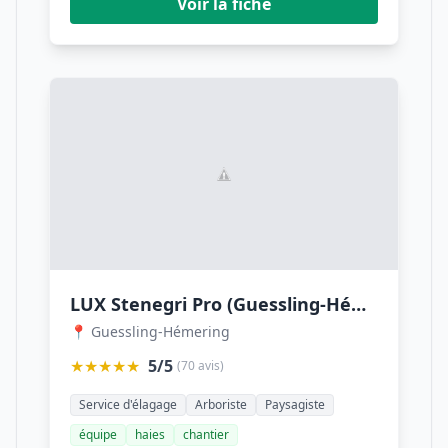
Voir la fiche
LUX Stenegri Pro (Guessling-Hémering)
📍 Guessling-Hémering
★★★★★
5/5
(70 avis)
Service d'élagage
Arboriste
Paysagiste
équipe
haies
chantier