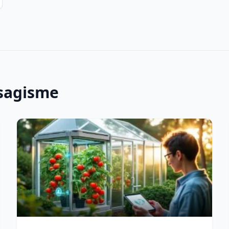
ysagisme