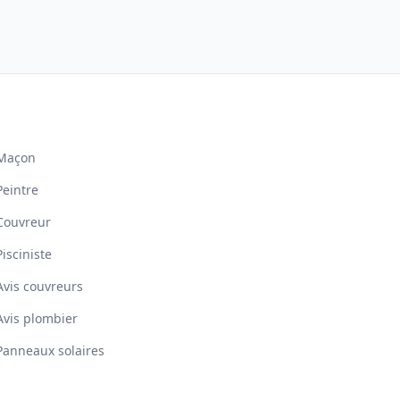
Maçon
Peintre
Couvreur
Pisciniste
Avis couvreurs
Avis plombier
Panneaux solaires