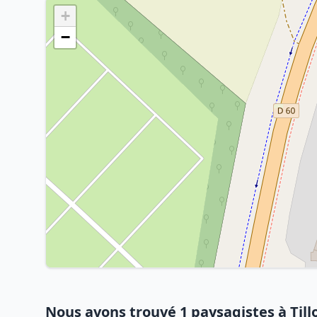
+
−
Nous avons trouvé 1 paysagistes à Till