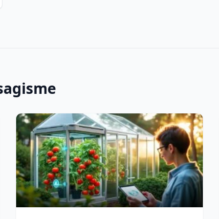
ysagisme