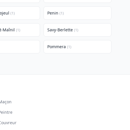
ojeul
Penin
(1)
(1)
-Maînil
Savy-Berlette
(1)
(1)
Pommera
(1)
Maçon
Peintre
Couvreur