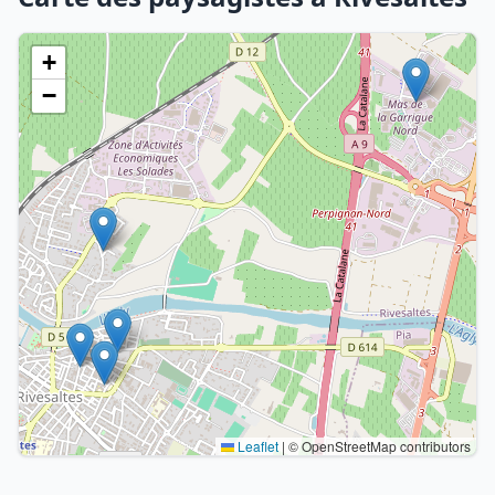
+
−
Leaflet
|
© OpenStreetMap contributors