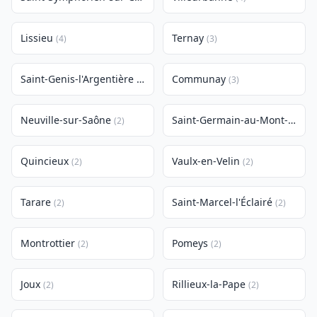
Lissieu
Ternay
(4)
(3)
Saint-Genis-l'Argentière
Communay
(3)
(3)
Neuville-sur-Saône
Saint-Germain-au-Mont-d'Or
(2)
(
Quincieux
Vaulx-en-Velin
(2)
(2)
Tarare
Saint-Marcel-l'Éclairé
(2)
(2)
Montrottier
Pomeys
(2)
(2)
Joux
Rillieux-la-Pape
(2)
(2)