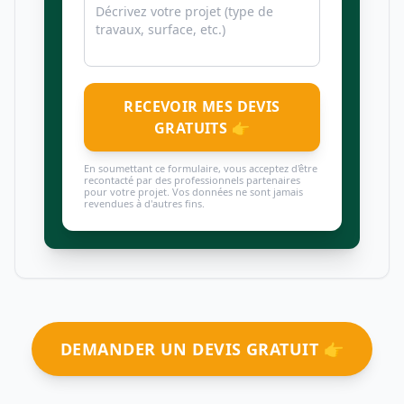
RECEVOIR MES DEVIS
GRATUITS 👉
En soumettant ce formulaire, vous acceptez d'être
recontacté par des professionnels partenaires
pour votre projet. Vos données ne sont jamais
revendues à d'autres fins.
DEMANDER UN DEVIS GRATUIT 👉