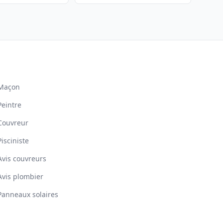
Maçon
Peintre
Couvreur
Pisciniste
Avis couvreurs
Avis plombier
Panneaux solaires