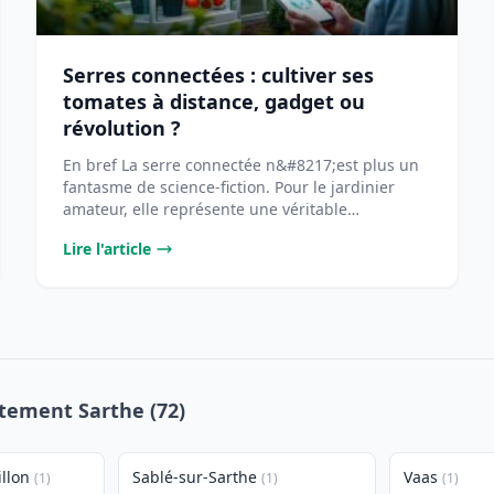
Serres connectées : cultiver ses
tomates à distance, gadget ou
révolution ?
En bref La serre connectée n&#8217;est plus un
fantasme de science-fiction. Pour le jardinier
amateur, elle représente une véritable
opportunité [...
Lire l'article
rtement Sarthe (72)
llon
Sablé-sur-Sarthe
Vaas
(1)
(1)
(1)