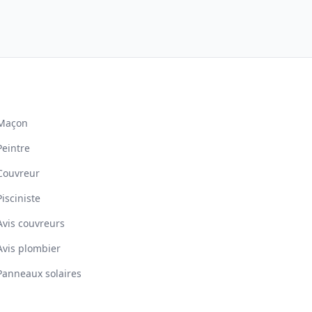
Maçon
Peintre
Couvreur
Pisciniste
Avis couvreurs
Avis plombier
Panneaux solaires