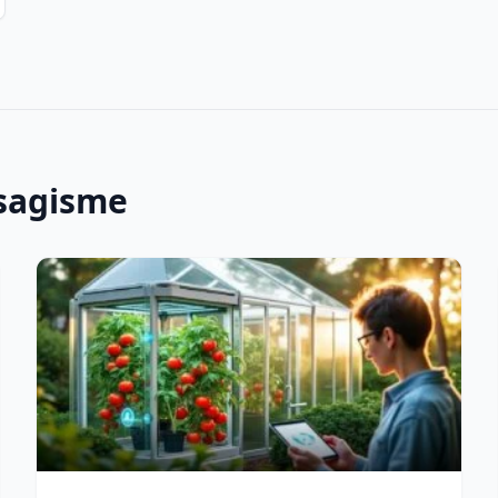
ysagisme