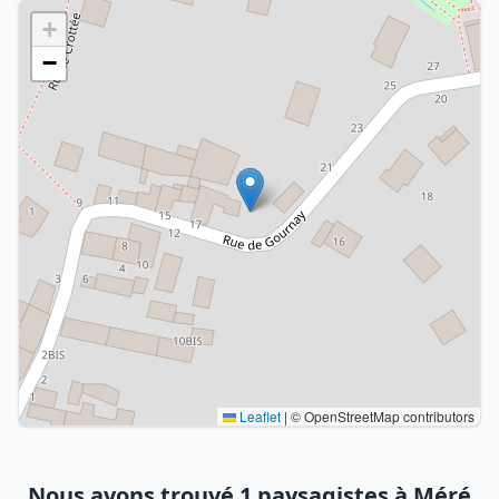
+
−
Leaflet
|
© OpenStreetMap contributors
Nous avons trouvé 1 paysagistes à Méré