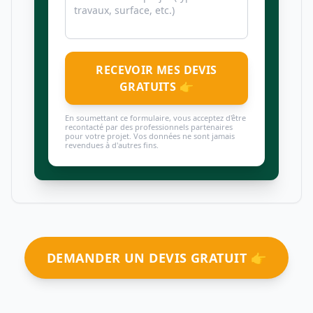
RECEVOIR MES DEVIS
GRATUITS 👉
En soumettant ce formulaire, vous acceptez d'être
recontacté par des professionnels partenaires
pour votre projet. Vos données ne sont jamais
revendues à d'autres fins.
DEMANDER UN DEVIS GRATUIT 👉