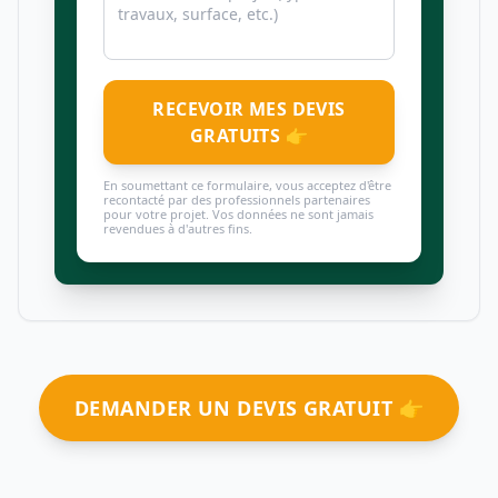
RECEVOIR MES DEVIS
GRATUITS 👉
En soumettant ce formulaire, vous acceptez d'être
recontacté par des professionnels partenaires
pour votre projet. Vos données ne sont jamais
revendues à d'autres fins.
DEMANDER UN DEVIS GRATUIT 👉