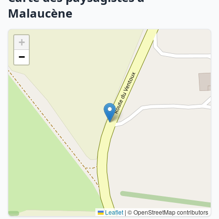
Malaucène
+
−
Leaflet
|
© OpenStreetMap contributors