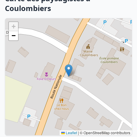
Coulombiers
+
−
Leaflet
|
© OpenStreetMap contributors