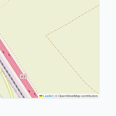
Leaflet
|
© OpenStreetMap contributors