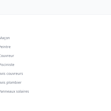
Maçon
Peintre
Couvreur
Pisciniste
Avis couvreurs
Avis plombier
Panneaux solaires