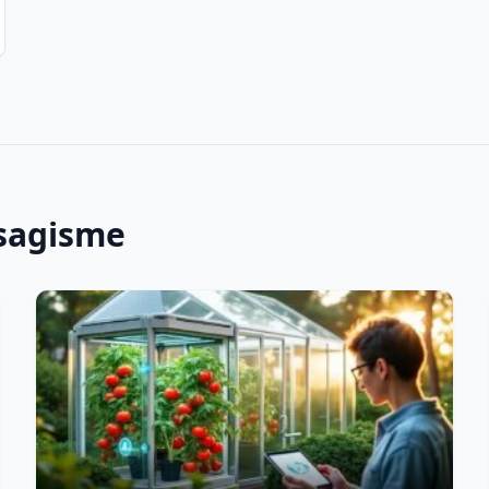
ysagisme