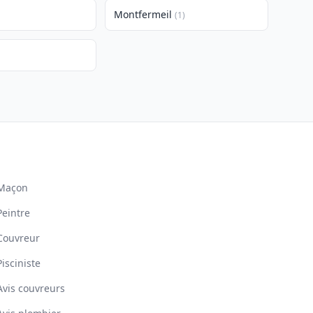
Montfermeil
(1)
Maçon
Peintre
Couvreur
Pisciniste
Avis couvreurs