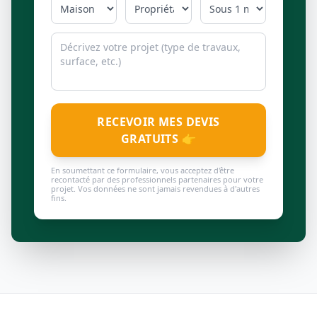
RECEVOIR MES DEVIS
GRATUITS 👉
En soumettant ce formulaire, vous acceptez d'être
recontacté par des professionnels partenaires pour votre
projet. Vos données ne sont jamais revendues à d'autres
fins.