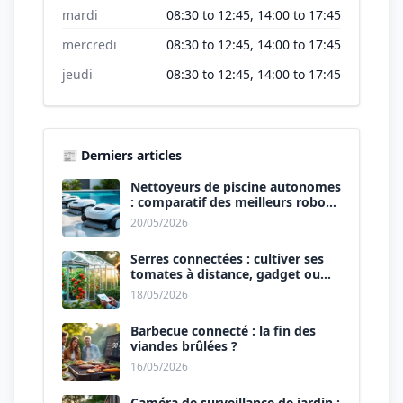
mardi
08:30 to 12:45, 14:00 to 17:45
mercredi
08:30 to 12:45, 14:00 to 17:45
jeudi
08:30 to 12:45, 14:00 to 17:45
📰 Derniers articles
Nettoyeurs de piscine autonomes
: comparatif des meilleurs robots
de 2026.
20/05/2026
Serres connectées : cultiver ses
tomates à distance, gadget ou
révolution ?
18/05/2026
Barbecue connecté : la fin des
viandes brûlées ?
16/05/2026
Caméra de surveillance de jardin :