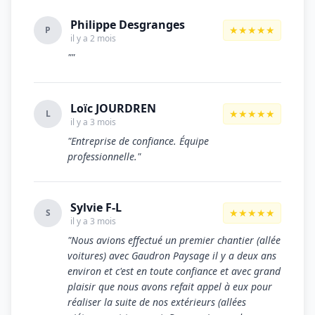
Philippe Desgranges
★★★★★
P
il y a 2 mois
""
Loïc JOURDREN
★★★★★
L
il y a 3 mois
"Entreprise de confiance. Équipe
professionnelle."
Sylvie F-L
★★★★★
S
il y a 3 mois
"Nous avions effectué un premier chantier (allée
voitures) avec Gaudron Paysage il y a deux ans
environ et c'est en toute confiance et avec grand
plaisir que nous avons refait appel à eux pour
réaliser la suite de nos extérieurs (allées