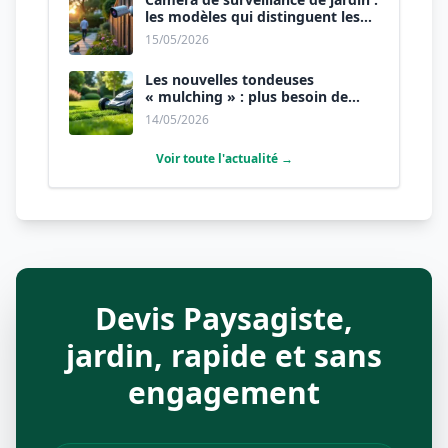
les modèles qui distinguent les
humains des animaux.
15/05/2026
Les nouvelles tondeuses
« mulching » : plus besoin de
ramasser l’herbe.
14/05/2026
Voir toute l'actualité →
Devis Paysagiste,
jardin, rapide et sans
engagement