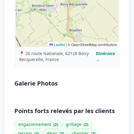
Leaflet
|
© OpenStreetMap contributors
📍 26 route Nationale, 62128 Boiry-
Itinéraire
Becquerelle, France
→
Galerie Photos
Points forts relevés par les clients
engazonnement
grillage
(2)
(2)
terrain
devis
chantier
(2)
(2)
(2)