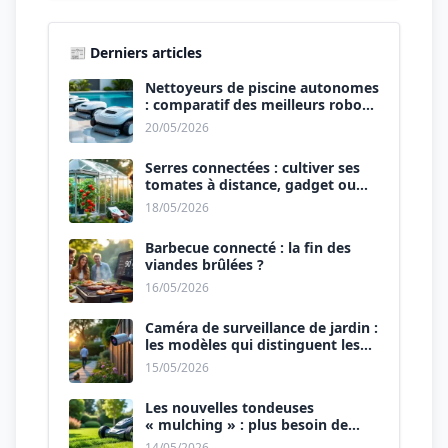
📰 Derniers articles
Nettoyeurs de piscine autonomes
: comparatif des meilleurs robots
de 2026.
20/05/2026
Serres connectées : cultiver ses
tomates à distance, gadget ou
révolution ?
18/05/2026
Barbecue connecté : la fin des
viandes brûlées ?
16/05/2026
Caméra de surveillance de jardin :
les modèles qui distinguent les
humains des animaux.
15/05/2026
Les nouvelles tondeuses
« mulching » : plus besoin de
ramasser l’herbe.
14/05/2026