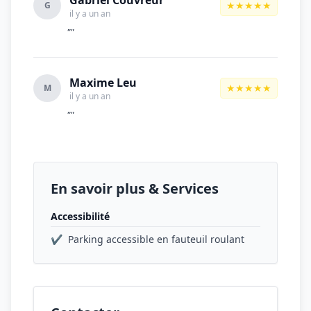
Gabriel Couvreur
★★★★★
G
il y a un an
""
Maxime Leu
★★★★★
M
il y a un an
""
En savoir plus & Services
Accessibilité
✔
Parking accessible en fauteuil roulant