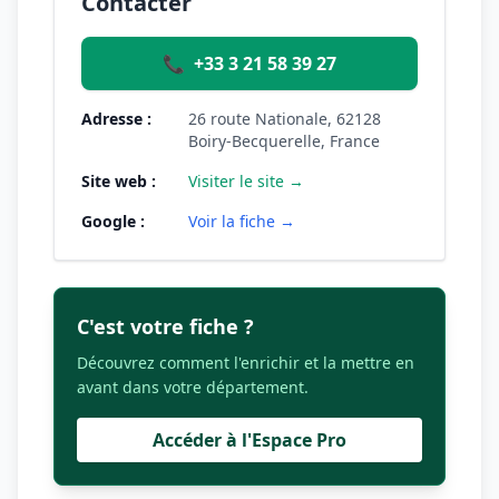
Contacter
📞
+33 3 21 58 39 27
Adresse :
26 route Nationale, 62128
Boiry-Becquerelle, France
Site web :
Visiter le site →
Google :
Voir la fiche →
C'est votre fiche ?
Découvrez comment l'enrichir et la mettre en
avant dans votre département.
Accéder à l'Espace Pro