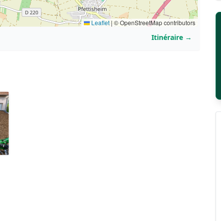
Leaflet
|
© OpenStreetMap contributors
Itinéraire →