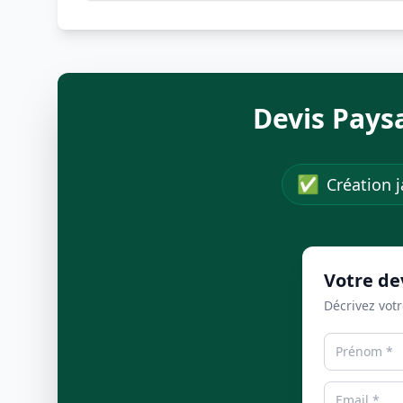
Devis Pays
✅
Création j
Votre de
Décrivez votr