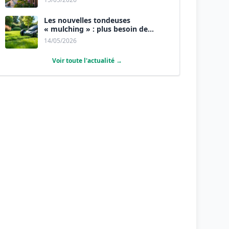
Les nouvelles tondeuses
« mulching » : plus besoin de
ramasser l’herbe.
14/05/2026
Voir toute l'actualité →