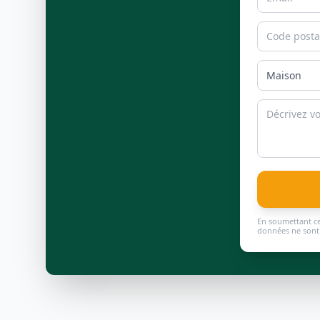
En soumettant ce
données ne sont 