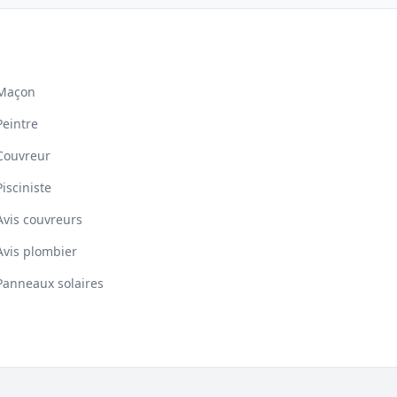
Maçon
Peintre
Couvreur
Pisciniste
Avis couvreurs
Avis plombier
Panneaux solaires