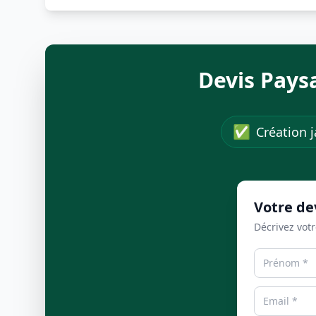
Devis Pays
✅
Création j
Votre de
Décrivez votr