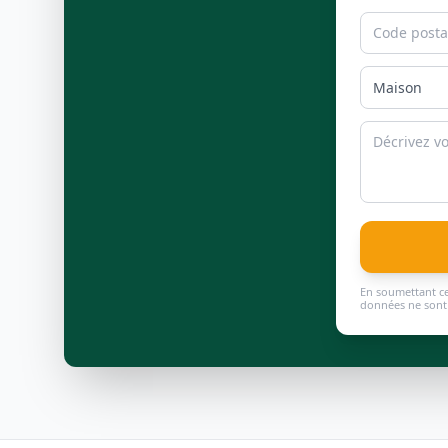
En soumettant ce
données ne sont 