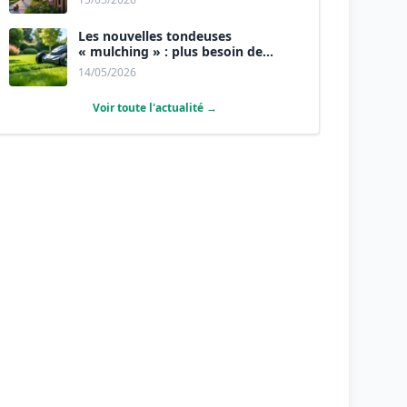
Les nouvelles tondeuses
« mulching » : plus besoin de
ramasser l’herbe.
14/05/2026
Voir toute l'actualité →