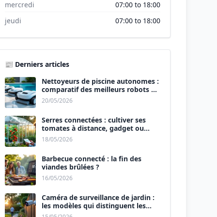
mercredi
07:00 to 18:00
jeudi
07:00 to 18:00
📰 Derniers articles
Nettoyeurs de piscine autonomes :
comparatif des meilleurs robots de
2026.
20/05/2026
Serres connectées : cultiver ses
tomates à distance, gadget ou
révolution ?
18/05/2026
Barbecue connecté : la fin des
viandes brûlées ?
16/05/2026
Caméra de surveillance de jardin :
les modèles qui distinguent les
humains des animaux.
15/05/2026