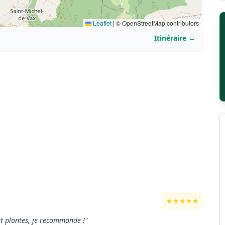
Leaflet
|
© OpenStreetMap contributors
Itinéraire →
★★★★★
 et plantes, je recommande !"