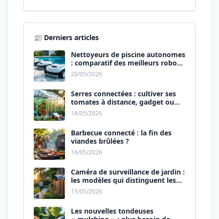
📰 Derniers articles
Nettoyeurs de piscine autonomes
: comparatif des meilleurs robots
de 2026.
20/05/2026
Serres connectées : cultiver ses
tomates à distance, gadget ou
révolution ?
18/05/2026
Barbecue connecté : la fin des
viandes brûlées ?
16/05/2026
Caméra de surveillance de jardin :
les modèles qui distinguent les
humains des animaux.
15/05/2026
Les nouvelles tondeuses