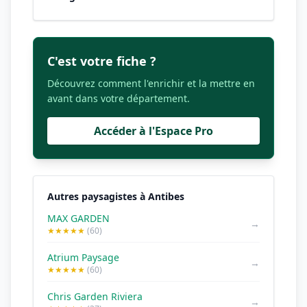
C'est votre fiche ?
Découvrez comment l'enrichir et la mettre en
avant dans votre département.
Accéder à l'Espace Pro
Autres paysagistes à Antibes
MAX GARDEN
→
★★★★★
(60)
Atrium Paysage
→
★★★★★
(60)
Chris Garden Riviera
→