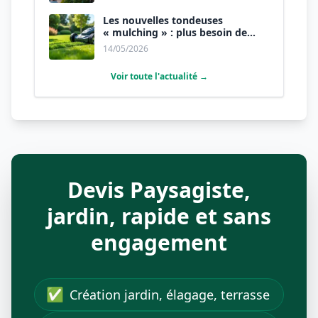
Les nouvelles tondeuses
« mulching » : plus besoin de
ramasser l’herbe.
14/05/2026
Voir toute l'actualité →
Devis Paysagiste,
jardin, rapide et sans
engagement
✅
Création jardin, élagage, terrasse