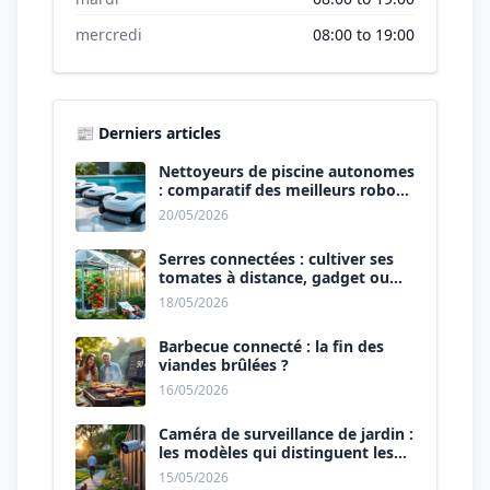
mercredi
08:00 to 19:00
📰 Derniers articles
Nettoyeurs de piscine autonomes
: comparatif des meilleurs robots
de 2026.
20/05/2026
Serres connectées : cultiver ses
tomates à distance, gadget ou
révolution ?
18/05/2026
Barbecue connecté : la fin des
viandes brûlées ?
16/05/2026
Caméra de surveillance de jardin :
les modèles qui distinguent les
humains des animaux.
15/05/2026