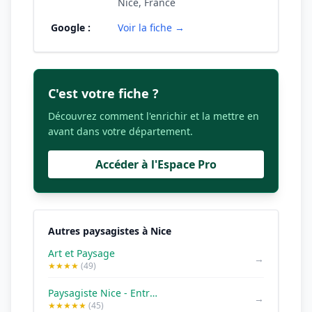
Nice, France
Google :
Voir la fiche →
C'est votre fiche ?
Découvrez comment l'enrichir et la mettre en
avant dans votre département.
Accéder à l'Espace Pro
Autres paysagistes à Nice
Art et Paysage
→
★★★★
(49)
Paysagiste Nice - Entreprise Riviera
→
★★★★★
(45)