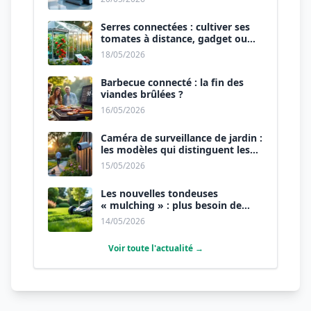
Serres connectées : cultiver ses
tomates à distance, gadget ou
révolution ?
18/05/2026
Barbecue connecté : la fin des
viandes brûlées ?
16/05/2026
Caméra de surveillance de jardin :
les modèles qui distinguent les
humains des animaux.
15/05/2026
Les nouvelles tondeuses
« mulching » : plus besoin de
ramasser l’herbe.
14/05/2026
Voir toute l'actualité →