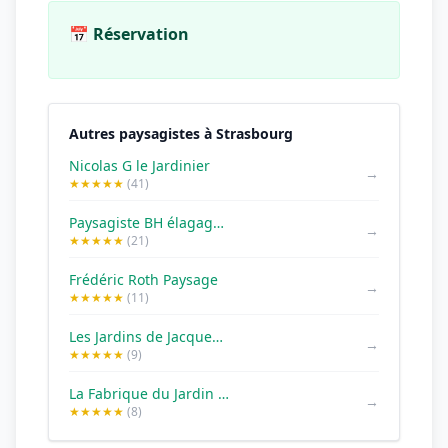
📅 Réservation
Autres paysagistes à Strasbourg
Nicolas G le Jardinier
→
★★★★★
(41)
Paysagiste BH élagage abattage deracinage pose de clôture terrassement
→
★★★★★
(21)
Frédéric Roth Paysage
→
★★★★★
(11)
Les Jardins de Jacques - paysagiste
→
★★★★★
(9)
La Fabrique du Jardin - Paysagiste
→
★★★★★
(8)