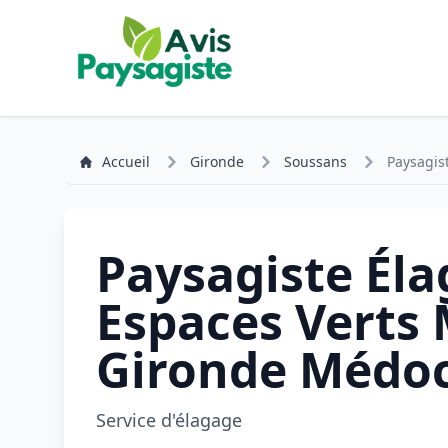
Accueil
Gironde
Soussans
Paysagis
Paysagiste Él
Espaces Verts
Gironde Médo
Service d'élagage