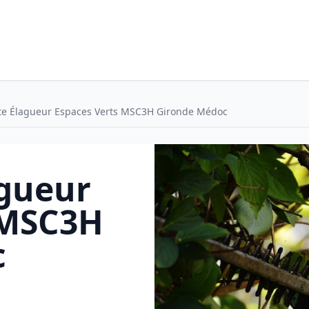
te Élagueur Espaces Verts MSC3H Gironde Médoc
agueur
 MSC3H
c