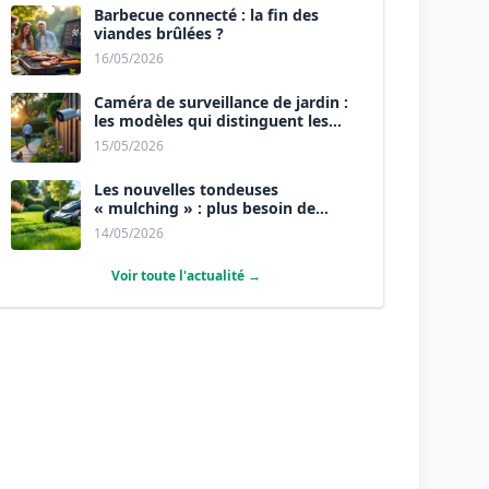
Barbecue connecté : la fin des
viandes brûlées ?
16/05/2026
Caméra de surveillance de jardin :
les modèles qui distinguent les
humains des animaux.
15/05/2026
Les nouvelles tondeuses
« mulching » : plus besoin de
ramasser l’herbe.
14/05/2026
Voir toute l'actualité →