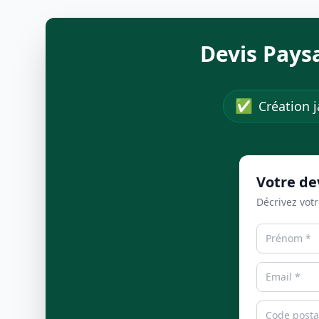
Devis Pays
✅
Création j
Votre de
Décrivez votr