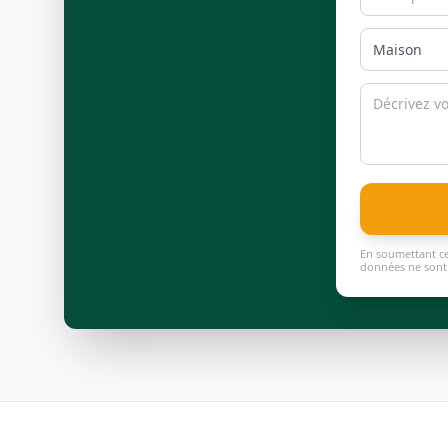
En soumettant ce
données ne sont 