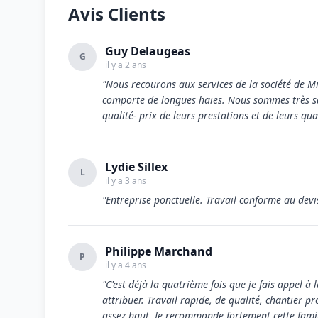
Avis Clients
Guy Delaugeas
G
il y a 2 ans
"Nous recourons aux services de la société de M
comporte de longues haies. Nous sommes très sat
qualité- prix de leurs prestations et de leurs q
Lydie Sillex
L
il y a 3 ans
"Entreprise ponctuelle. Travail conforme au devis
Philippe Marchand
P
il y a 4 ans
"C'est déjà la quatrième fois que je fais appel à 
attribuer. Travail rapide, de qualité, chantier p
assez haut. Je recommande fortement cette fami