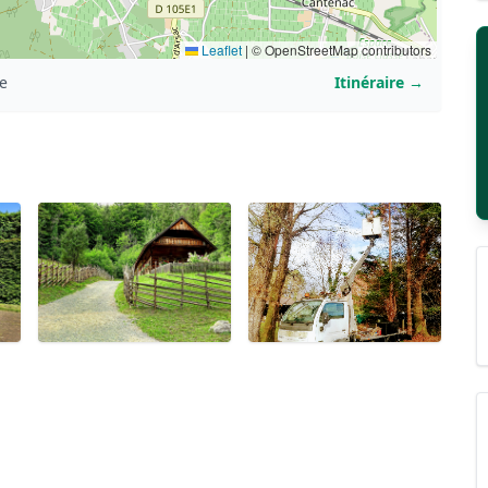
Leaflet
|
© OpenStreetMap contributors
e
Itinéraire →