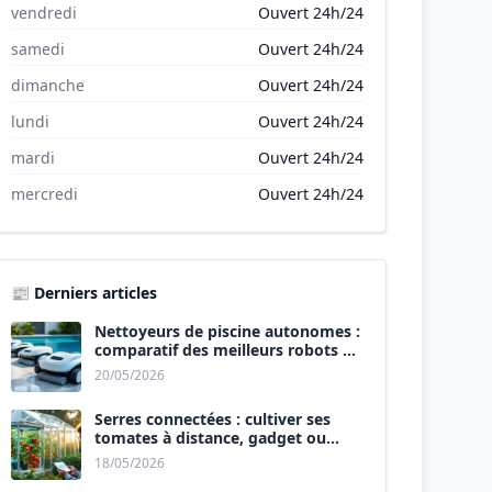
vendredi
Ouvert 24h/24
samedi
Ouvert 24h/24
dimanche
Ouvert 24h/24
lundi
Ouvert 24h/24
mardi
Ouvert 24h/24
mercredi
Ouvert 24h/24
📰 Derniers articles
Nettoyeurs de piscine autonomes :
comparatif des meilleurs robots de
2026.
20/05/2026
Serres connectées : cultiver ses
tomates à distance, gadget ou
révolution ?
18/05/2026