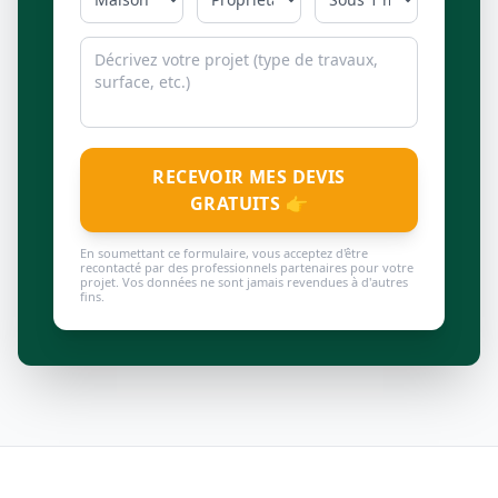
RECEVOIR MES DEVIS
GRATUITS 👉
En soumettant ce formulaire, vous acceptez d'être
recontacté par des professionnels partenaires pour votre
projet. Vos données ne sont jamais revendues à d'autres
fins.