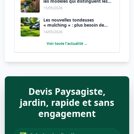
les modèles qui distinguent les
humains des animaux.
15/05/2026
Les nouvelles tondeuses
« mulching » : plus besoin de
ramasser l’herbe.
14/05/2026
Voir toute l'actualité →
Devis Paysagiste,
jardin, rapide et sans
engagement