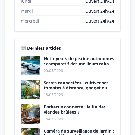
lundi
Ouvert 24h/24
mardi
Ouvert 24h/24
mercredi
Ouvert 24h/24
📰 Derniers articles
Nettoyeurs de piscine autonomes
: comparatif des meilleurs robots
de 2026.
20/05/2026
Serres connectées : cultiver ses
tomates à distance, gadget ou
révolution ?
18/05/2026
Barbecue connecté : la fin des
viandes brûlées ?
16/05/2026
Caméra de surveillance de jardin :