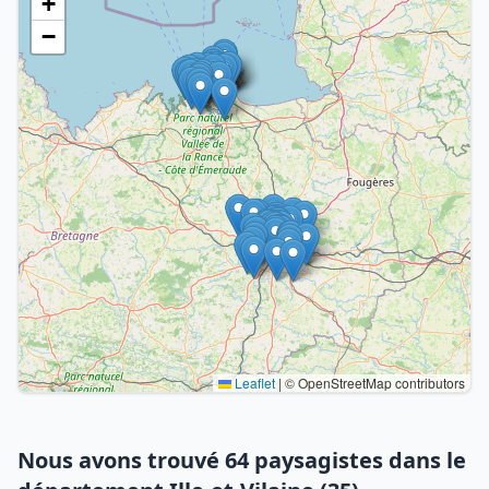
+
−
Leaflet
|
© OpenStreetMap contributors
Nous avons trouvé 64 paysagistes dans le