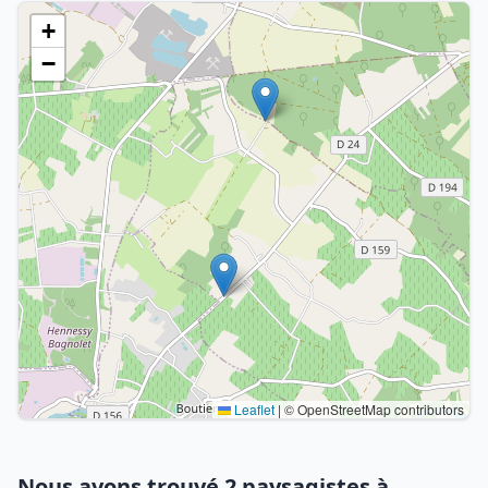
+
−
Leaflet
|
© OpenStreetMap contributors
Nous avons trouvé 2 paysagistes à