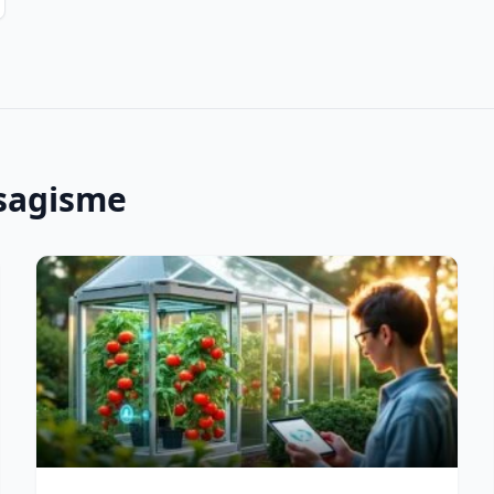
ysagisme