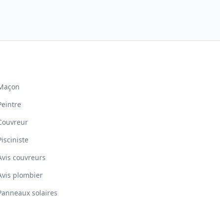
Maçon
Peintre
Couvreur
Pisciniste
Avis couvreurs
Avis plombier
Panneaux solaires