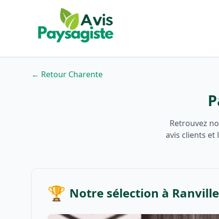
← Retour Charente
P
Retrouvez not
avis clients e
🏆
Notre sélection à Ranvill