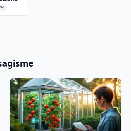
tes
ysagisme