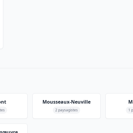
ont
Mousseaux-Neuville
M
tes
2 paysagistes
1 
Désœuvre