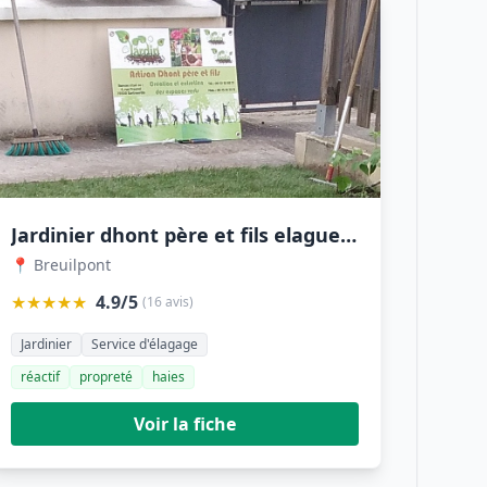
Jardinier dhont père et fils elagueur eure 27
📍 Breuilpont
★★★★★
4.9/5
(16 avis)
Jardinier
Service d'élagage
réactif
propreté
haies
Voir la fiche