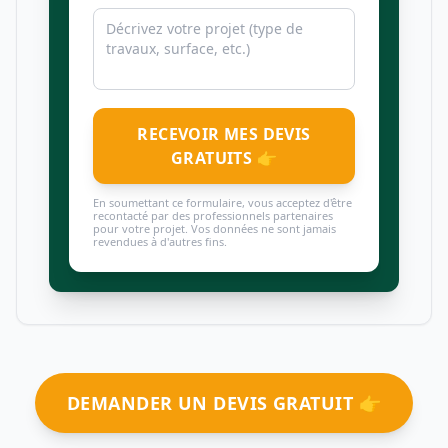
RECEVOIR MES DEVIS
GRATUITS 👉
En soumettant ce formulaire, vous acceptez d'être
recontacté par des professionnels partenaires
pour votre projet. Vos données ne sont jamais
revendues à d'autres fins.
DEMANDER UN DEVIS GRATUIT 👉